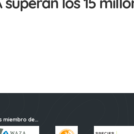
 superan los 15 millo
s miembro de...