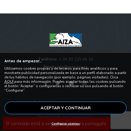
Teléfono:
+ 34 93 225 64 24
Antes de empezar...
Email:
info@aiza.org.es
Utilizamos cookies propias y de terceros para fines analíticos y para
mostrarte publicidad personalizada en base a un perfil elaborado a partir
de tus hábitos de navegación (por ejemplo, páginas visitadas). Clica
AQUÍ
para más información. Puedes aceptar todas las cookies pulsando
el botón “Aceptar” o configurarlas o rechazar su uso pulsando el botón
“Configurar”.
AIZA © 2026, Reservados todos los derechos.
ACEPTAR Y CONTINUAR
Desarrollado por
Grupoventus
O conteúdo está a ser atualizado para português.
Configurar cookies