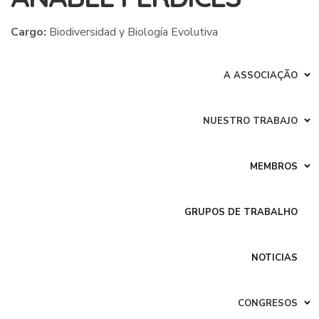
Cargo:
Biodiversidad y Biología Evolutiva
Centro:
Museo Nacional de Ciencias Naturales (CSIC)
A ASSOCIAÇÃO
Ponencia:
LIFE INVASAQUA, un proyecto europeo para
sensibilizar y concienciar sobre especies exóticas invasoras
NUESTRO TRABAJO
acuáticas
Presentación del proyecto Life INVASAQUA, proyecto
MEMBROS
financiado con fondos europeos para sensibilizar y
concienciar sobre la problemática de las especies exóticas
invasoras (EEI) de los ecosistemas acuáticos en la
GRUPOS DE TRABALHO
Península Ibérica. El objetivo principal del proyecto es la
concienciación sobre las EEI a través de la divulgación
científica dirigida a diferentes sectores como gestores,
NOTICIAS
estudiantes o público general. En esta ponencia se
pretende mostrar las líneas de trabajo desarrolladas
CONGRESOS
dentro del proyecto así como los materiales de divulgación