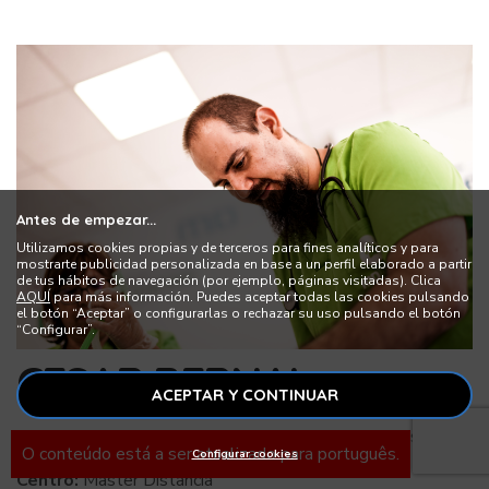
Antes de empezar...
Utilizamos cookies propias y de terceros para fines analíticos y para
mostrarte publicidad personalizada en base a un perfil elaborado a partir
de tus hábitos de navegación (por ejemplo, páginas visitadas). Clica
AQUÍ
para más información. Puedes aceptar todas las cookies pulsando
el botón “Aceptar” o configurarlas o rechazar su uso pulsando el botón
“Configurar”.
CESAR BERNAL
ACEPTAR Y CONTINUAR
Cargo:
Profesor de la escuela de Veterinaria de MasterD
O conteúdo está a ser atualizado para português.
Configurar cookies
Centro:
Master Distancia