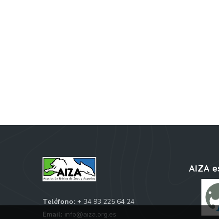
AIZA e
Teléfono:
+ 34 93 225 64 24
Email:
info@aiza.org.es