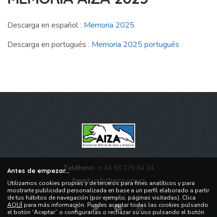
Descarga en español :
Memoria 2025
Descarga en portugués :
Memoria 2025 portugués
Teléfono:
+ 34 93 225 64 24
Antes de empezar...
Email:
info@aiza.org.es
Utilizamos cookies propias y de terceros para fines analíticos y para
mostrarte publicidad personalizada en base a un perfil elaborado a partir
de tus hábitos de navegación (por ejemplo, páginas visitadas). Clica
AQUÍ
para más información. Puedes aceptar todas las cookies pulsando
el botón “Aceptar” o configurarlas o rechazar su uso pulsando el botón