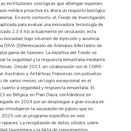
as instituciones zoológicas que albergan especies
laxis médica proactiva es ahora un requisito biológico
 animal. En este contexto, el Fondo de Investigación
aplicada para evaluar una innovadora tecnología de
ado 2.3.4.4.b actualmente en circulación, esta
u inocuidad, bajo volumen de inyección y ausencia
gia DIVA (Diferenciación de Animales Infectados de
plia gama de taxones. La iniciativa del Fondo se
ar la seguridad y la respuesta inmunitaria mediante
 a fondo. Desde 2023, en colaboración con el CNRS-
as Australes y Antárticas Francesas con polluelos
o de varios meses, un logro excepcional en el
 cuanto a seguridad y respuesta inmunitaria. El
3 en Bélgica, en Pairi Daiza, centrándose en
e seguido en 2024 por un despliegue a gran escala en
s introdujeron la vacunación en países que no
 2025 con un programa específico en seis
y rapaces. La recopilación de datos sólidos sobre
idad taxonómica y la falta de conocimientos