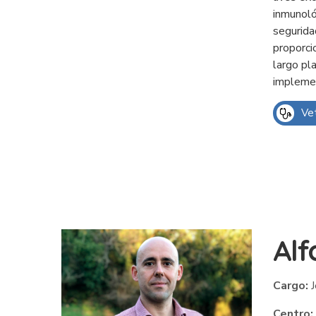
inmunoló
segurida
proporci
largo pl
implemen
Vet
Alf
Cargo:
J
Centro: