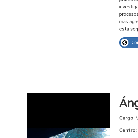
investig
procesos
más agre
esta ser
Co
Áng
Cargo:
V
Centro: