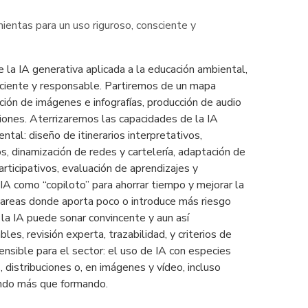
ientas para un uso riguroso, consciente y
de la IA generativa aplicada a la educación ambiental,
nsciente y responsable. Partiremos de un mapa
ación de imágenes e infografías, producción de audio
iones. Aterrizaremos las capacidades de la IA
tal: diseño de itinerarios interpretativos,
s, dinamización de redes y cartelería, adaptación de
ticipativos, evaluación de aprendizajes y
IA como “copiloto” para ahorrar tiempo y mejorar la
y tareas donde aporta poco o introduce más riesgo
é la IA puede sonar convincente y aun así
les, revisión experta, trazabilidad, y criterios de
ensible para el sector: el uso de IA con especies
 distribuciones o, en imágenes y vídeo, incluso
endo más que formando.