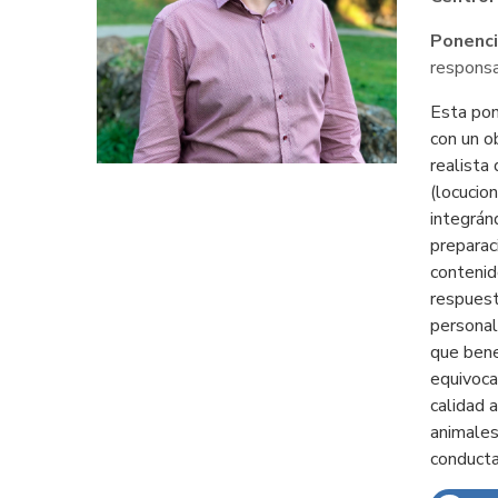
Ponenci
respons
Esta pon
con un o
realista
(locucio
integrán
preparac
contenid
respuest
personal
que benef
equivocar
calidad 
animales
conducta