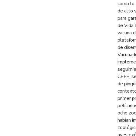
como lo 
de alto 
para gar
de Vida 
vacuna d
platafor
de disem
Vacunado
implemen
seguimie
CEFE, se
de pingü
contexto
primer p
pelícano
ocho zoo
habían i
zoológic
aves exó