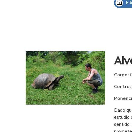
Ed
Alv
Cargo:
C
Centro:
Ponenci
Dado que
estudio 
sentido,
prometed