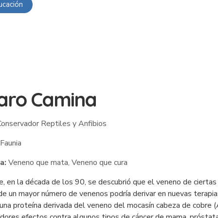
ucación
aro Camina
onservador Reptiles y Anfibios
Faunia
a:
Veneno que mata, Veneno que cura
, en la década de los 90, se descubrió que el veneno de ciertas e
de un mayor número de venenos podría derivar en nuevas terapias
 una proteína derivada del veneno del mocasín cabeza de cobre (A
ores efectos contra algunos tipos de cáncer de mama, próstata y