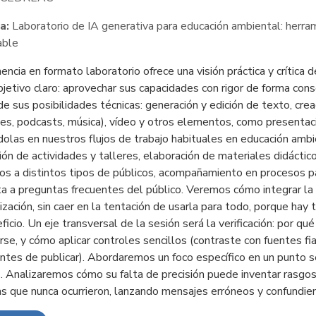
a:
Laboratorio de IA generativa para educación ambiental: herram
able
encia en formato laboratorio ofrece una visión práctica y crítica 
bjetivo claro: aprovechar sus capacidades con rigor de forma co
 de sus posibilidades técnicas: generación y edición de texto, cre
nes, podcasts, música), vídeo y otros elementos, como presentac
dolas en nuestros flujos de trabajo habituales en educación ambien
ión de actividades y talleres, elaboración de materiales didáctico
os a distintos tipos de públicos, acompañamiento en procesos par
a a preguntas frecuentes del público. Veremos cómo integrar la 
ización, sin caer en la tentación de usarla para todo, porque ha
icio. Un eje transversal de la sesión será la verificación: por qu
se, y cómo aplicar controles sencillos (contraste con fuentes fiab
antes de publicar). Abordaremos un foco específico en un punto s
. Analizaremos cómo su falta de precisión puede inventar rasgos,
s que nunca ocurrieron, lanzando mensajes erróneos y confundi