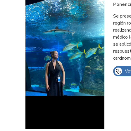
Ponenci
Se prese
región r
realizan
médico l
se aplic
respuesta
carcinom
Vet