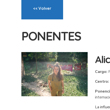
<< Volver
PONENTES
Ali
Cargo:
P
Centro:
Ponenci
internac
La influ