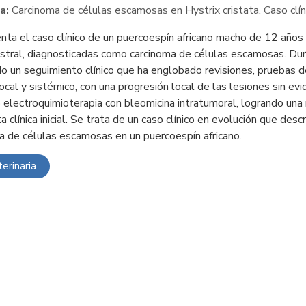
a:
Carcinoma de células escamosas en Hystrix cristata. Caso clín
nta el caso clínico de un puercoespín africano macho de 12 años 
ostral, diagnosticadas como carcinoma de células escamosas. D
do un seguimiento clínico que ha englobado revisiones, pruebas de
ocal y sistémico, con una progresión local de las lesiones sin evi
ó electroquimioterapia con bleomicina intratumoral, logrando un
 clínica inicial. Se trata de un caso clínico en evolución que des
a de células escamosas en un puercoespín africano.
erinaria