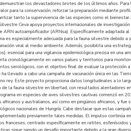
demuestran los devastadores brotes de los últimos años. Para l
valor para la conservación, reforzar la preparación mediante profi
antizar tanto la supervivencia de las especies como el bienestar
Silvestre Ceva apoya proyectos internacionales de investigación 
e ARN autoamplificador (ARNsa). Específicamente adaptada al cl
ma es especialmente adecuada para la fauna silvestre debido a s
inación viral al medio ambiente. Además, posibilita una estrate
s), esencial para una vigilancia epidemiológica precisa en una am
ta cronológicamente en varios países y territorios para monitore
ntos serológicos, con el objetivo final de evaluar la protección
 ha llevado a cabo una campaña de vacunación única en las Tierr
ino rey. Este proyecto proporciona datos longitudinales a lo larg
 de la fauna silvestre en libertad, con resultados alentadores en
rograma en especies de aves silvestres cautivas comenzó en 202
s africanos y australianos, así como en pingüinos africanos, y fu
lógicos nacionales de Hungría. Cabe destacar que estas campaña
mplementado previamente tales medidas. El impulso continúa en
os franceses, centrado específicamente en ratites, esfeníscidos 
ticas sigue siendo un desafío importante debido a la gran divers